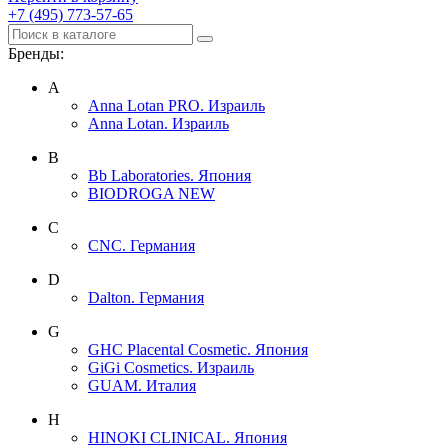
+7 (495) 773-57-65
Бренды:
A
Anna Lotan PRO. Израиль
Anna Lotan. Израиль
B
Bb Laboratories. Япония
BIODROGA NEW
C
CNC. Германия
D
Dalton. Германия
G
GHC Placental Cosmetic. Япония
GiGi Cosmetics. Израиль
GUAM. Италия
H
HINOKI CLINICAL. Япония