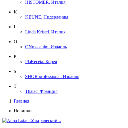
HISTOMER. Италия
K
KEUNE. Нидерланды
L
Linda Kristel. Италия.
O
ONmacabim. Израиль
P
PlaReceta. Корея
S
SHOR professional. Израиль
T
Thalac. Франция
Главная
Новинки