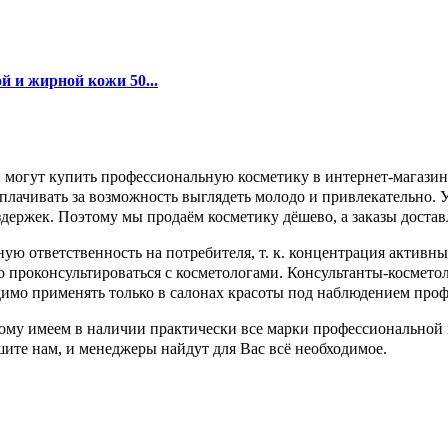
й и жирной кожи 50...
ы могут купить профессиональную косметику в интернет-магаз
реплачивать за возможность выглядеть молодо и привлекательно. 
здержек. Поэтому мы продаём косметику дёшево, а заказы достав
ю ответственность на потребителя, т. к. концентрация активны
имо проконсультироваться с косметологами. Консультанты-космет
димо применять только в салонах красоты под наблюдением про
ому имеем в наличии практически все марки профессиональной 
ите нам, и менеджеры найдут для Вас всё необходимое.