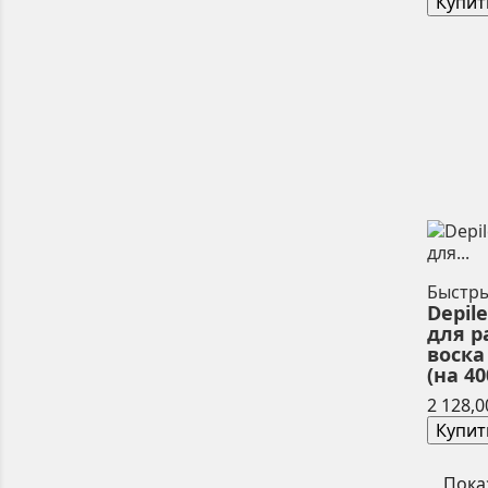
Купит
Быстр
Depil
для р
воска
(на 40
2 128,0
Купит
Пока