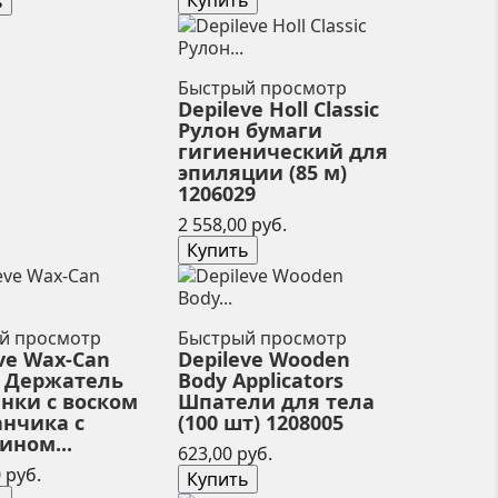
Купить
ь
Быстрый просмотр
Depileve Holl Classic
Рулон бумаги
гигиенический для
эпиляции (85 м)
1206029
Цена
2 558,00 руб.
Купить
й просмотр
Быстрый просмотр
ve Wax-Can
Depileve Wooden
r Держатель
Body Applicators
анки с воском
Шпатели для тела
анчика с
(100 шт) 1208005
ином...
Цена
623,00 руб.
Цена
 руб.
Купить