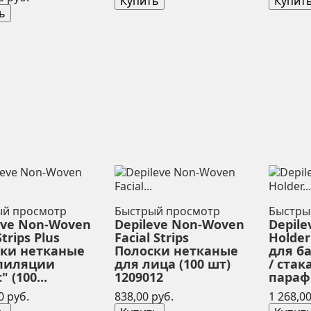
Купить
Купит
ь
ый просмотр
Быстрый просмотр
Быстры
eve Non-Woven
Depileve Non-Woven
Depile
trips Plus
Facial Strips
Holde
ки нетканые
Полоски нетканые
для б
эпиляции
для лица (100 шт)
/ стак
 (100...
1209012
параф
Цена
Цена
0 руб.
838,00 руб.
1 268,00