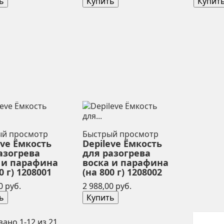
ь
Купить
Купит
ый просмотр
Быстрый просмотр
eve Ёмкость
Depileve Ёмкость
азогрева
для разогрева
 и парафина
воска и парафина
0 г) 1208001
(на 800 г) 1208002
Цена
Цена
0 руб.
2 988,00 руб.
ь
Купить
зано 1-12 из 21