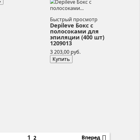
ь
Быстрый просмотр
Depileve Бокс с
полосоками для
эпиляции (400 шт)
1209013
Цена
3 203,00 руб.
Купить
1

Вперед
2