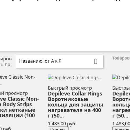
Товаров:
тиров
Названию: от А к Я

ть по:
Быстрый просмотр
Быстры
Depileve Collar Rings
Depile
ый просмотр
ve Classic Non-
Воротниковые
Ворот
 Body Strips
кольца для защиты
кольц
ки нетканые
нагревателя на 400
нагрев
пиляции (100
г (50...
г (50...
Цена
1 483,00 руб.
1 483,00
Цена
0 руб.