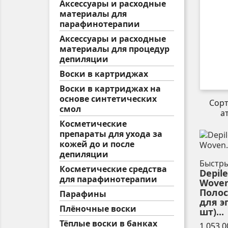
Аксессуары и расходные
материалы для
парафинотерапии
Аксессуары и расходные
материалы для процедур
депиляции
Воски в картриджах
Воски в картриджах на
основе синтетических
Сор
смол
а
Косметические
препараты для ухода за
кожей до и после
депиляции
Быстр
Косметические средства
Depile
для парафинотерапии
Woven
Полос
Парафины
для э
Плёночные воски
шт)...
Тёплые воски в банках
1 053,0