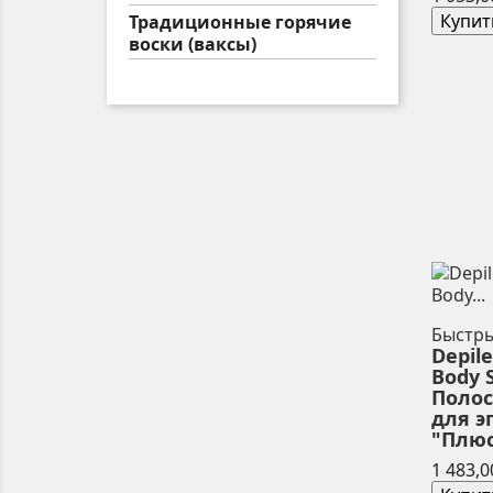
Купит
Традиционные горячие
воски (ваксы)
Быстр
Depil
Body S
Полос
для 
"Плюс"
1 483,0