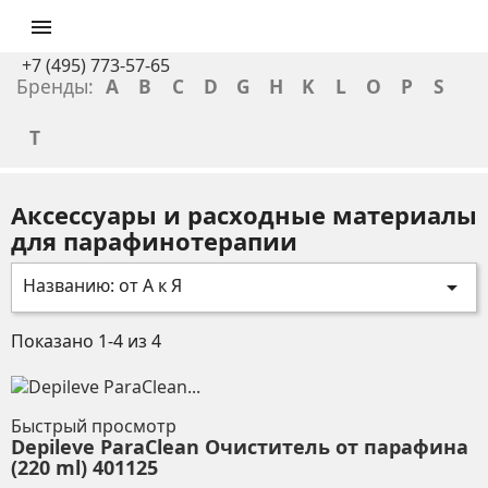

+7 (495) 773-57-65
Бренды:
A
B
C
D
G
H
K
L
O
P
S
T
Аксессуары и расходные материалы
для парафинотерапии
Названию: от А к Я

Показано 1-4 из 4
Быстрый просмотр
Depileve ParaClean Очиститель от парафина
(220 ml) 401125