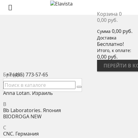

Корзина
0
0,00 руб.
0,00 руб.
Сумма
Доставка
Бесплатно!
Итого, к оплате:
0,00 руб.
ПЕРЕЙТИ В 
Бренды:
+7 (495) 773-57-65
A
Anna Lotan PRO. Израиль
Anna Lotan. Израиль
B
Bb Laboratories. Япония
BIODROGA NEW
C
CNC. Германия