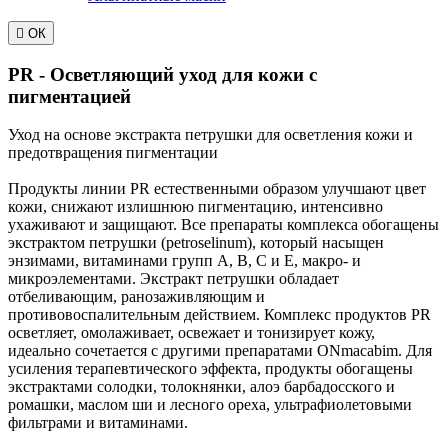

ОК
PR - Осветляющий уход для кожи с
пигментацией
Уход на основе экстракта петрушки для осветления кожи и
предотвращения пигментации
Продукты линии PR естественными образом улучшают цвет
кожи, снижают излишнюю пигментацию, интенсивно
ухаживают и защищают. Все препараты комплекса обогащены
экстрактом петрушки (рetroselinum), который насыщен
энзимами, витаминами групп А, B, C и E, макро- и
микроэлементами. Экстракт петрушки обладает
отбеливающим, ранозаживляющим и
противовоспалительным действием. Комплекс продуктов PR
осветляет, омолаживает, освежает и тонизирует кожу,
идеально сочетается с другими препаратами ONmacabim. Для
усиления терапевтического эффекта, продукты обогащены
экстрактами солодки, толокнянки, алоэ барбадосского и
ромашки, маслом ши и лесного ореха, ультрафиолетовыми
фильтрами и витаминами.