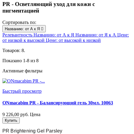
PR - Осветляющий уход для кожи с
пигментацией
Сортировать по:
Названию: от А к Я

Релевантность
Названию: от А к Я
Названию: от Я к А
Цене:
от низкой к высокой
Цене: от высокой к низкой
Товаров: 8.
Показано 1-8 из 8
Активные фильтры
Быстрый просмотр
ONmacabim PR - Балансирующий гель 30мл. 10063
9 226,00 руб.
Цена
Купить
PR Brightening Gel Parsley