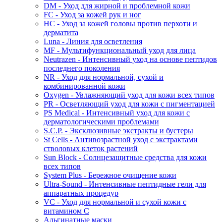
DM - Уход для жирной и проблемной кожи
FC - Уход за кожей рук и ног
HC - Уход за кожей головы против перхоти и
дерматита
Luna - Линия для осветления
MF - Мультифункциональный уход для лица
Neutrazen - Интенсивный уход на основе пептидов
последнего поколения
NR - Уход для нормальной, сухой и
комбинированной кожи
Oxygen - Увлажняющий уход для кожи всех типов
PR - Осветляющий уход для кожи с пигментацией
PS Medical - Интенсивный уход для кожи с
дерматологическими проблемами
S.C.P. - Эксклюзивные экстракты и бустеры
St Cells - Антивозрастной уход с экстрактами
стволовых клеток растений
Sun Block - Солнцезащитные средства для кожи
всех типов
System Plus - Бережное очищение кожи
Ultra-Sound - Интенсивные пептидные гели для
аппаратных процедур
VC - Уход для нормальной и сухой кожи с
витамином С
Альгинатные маски