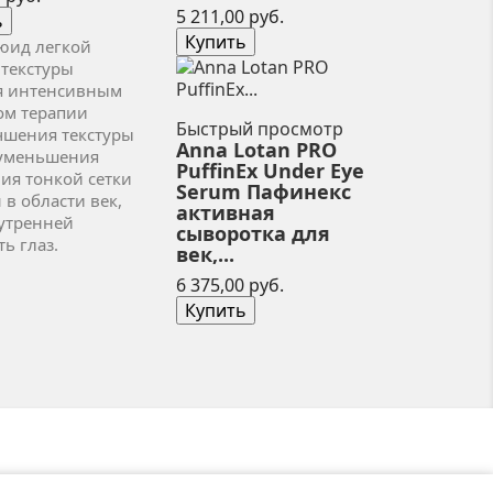
Цена
5 211,00 руб.
ь
Купить
юид легкой
текстуры
я интенсивным
ом терапии
Быстрый просмотр
чшения текстуры
Anna Lotan PRO
 уменьшения
PuffinEx Under Eye
ия тонкой сетки
Serum Пафинекс
в области век,
активная
 утренней
сыворотка для
ть глаз.
век,...
Цена
6 375,00 руб.
Купить