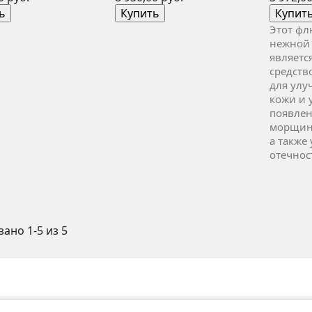
ь
Купить
Купит
Этот фл
нежной 
являетс
средств
для улу
кожи и
появлен
морщин 
а также
отечнос
ано 1-5 из 5