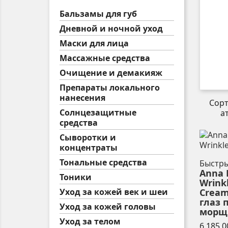
Бальзамы для губ
Дневной и ночной уход
Маски для лица
Массажные средства
Очищение и демакияж
Препараты локального
нанесения
Сор
Солнцезащитные
а
средства
Сыворотки и
концентраты
Тональные средства
Быстр
Anna 
Тоники
Wrink
Уход за кожей век и шеи
Cream
глаз 
Уход за кожей головы
морщи
Уход за телом
6 185,0