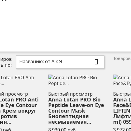
Товаров:
тиров
Названию: от А к Я

ть по:
ый просмотр
Быстрый просмотр
Быстры
Lotan PRO Anti
Anna Lotan PRO Bio
Anna 
le Eye Contour
Peptide Leave-on Eye
Face&E
 Крем вокруг
Contour Mask
LIFTIN
против
Биопептидная
Лифти
н...
несмываемая...
ml) 05
Цена
Цена
0 руб.
8 930,00 руб.
3 972,00