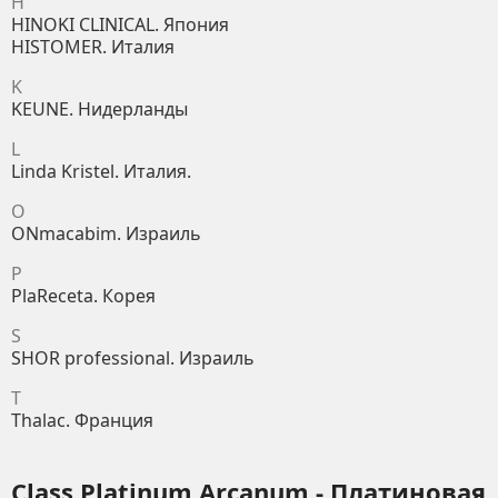
H
HINOKI CLINICAL. Япония
HISTOMER. Италия
K
KEUNE. Нидерланды
L
Linda Kristel. Италия.
O
ONmacabim. Израиль
P
PlaReceta. Корея
S
SHOR professional. Израиль
T
Thalac. Франция
Class Platinum Arcanum - Платиновая