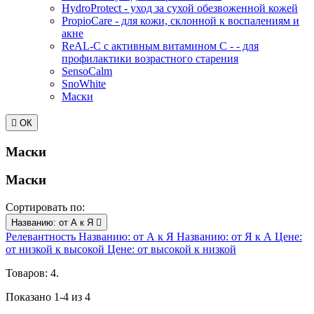
HydroProtect - уход за сухой обезвоженной кожей
PropioCare - для кожи, склонной к воспалениям и
акне
ReAL-C с активным витамином C - - для
профилактики возрастного старения
SensoCalm
SnoWhite
Маски

ОК
Маски
Маски
Сортировать по:
Названию: от А к Я

Релевантность
Названию: от А к Я
Названию: от Я к А
Цене:
от низкой к высокой
Цене: от высокой к низкой
Товаров: 4.
Показано 1-4 из 4