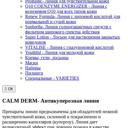
ProBiotic- Линия для чувствительной кожи
Q10 COENZYME ENERGIZER - Линия с
коэнзимом Q10 для всех типов кожи
Renew Formula- Линия с липоевой кислотой для
нормальной и сухой кожи
Sunbrella- Линия солнцезащитных средств с
фильтром широкого спектра действия
Super Lotion - Лосьон для растворения закрытых
комедонов
VITALISE - Линия с гиалуроновой кислотой
Youthful - Линия для молодой кожи
Кремы, гели, лосьоны
Маски
Наборы
Пилинги
Специальные - VARIETIES

ОК
CALM DERM- Антикуперозная линия
Препараты линии предназначены для обладателей нежной
чувствительной кожи, склонной к покраснению и
расширению капилляров (куперозу). Линия дает
великолепный эффект при лечении розацеа в качестве