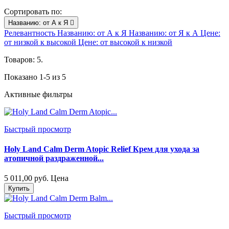
Сортировать по:
Названию: от А к Я

Релевантность
Названию: от А к Я
Названию: от Я к А
Цене:
от низкой к высокой
Цене: от высокой к низкой
Товаров: 5.
Показано 1-5 из 5
Активные фильтры
Быстрый просмотр
Holy Land Calm Derm Atopic Relief Крем для ухода за
атопичной раздраженной...
5 011,00 руб.
Цена
Купить
Быстрый просмотр