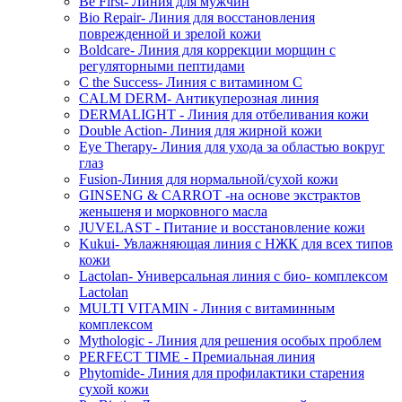
Be First- Линия для мужчин
Bio Repair- Линия для восстановления
поврежденной и зрелой кожи
Boldcare- Линия для коррекции морщин с
регуляторными пептидами
C the Success- Линия с витамином С
CALM DERM- Антикуперозная линия
DERMALIGHT - Линия для отбеливания кожи
Double Action- Линия для жирной кожи
Eye Therapy- Линия для ухода за областью вокруг
глаз
Fusion-Линия для нормальной/сухой кожи
GINSENG & CARROT -на основе экстрактов
женьшеня и морковного масла
JUVELAST - Питание и восстановление кожи
Kukui- Увлажняющая линия с НЖК для всех типов
кожи
Lactolan- Универсальная линия с био- комплексом
Lactolan
MULTI VITAMIN - Линия с витаминным
комплексом
Mythologic - Линия для решения особых проблем
PERFECT TIME - Премиальная линия
Phytomide- Линия для профилактики старения
сухой кожи