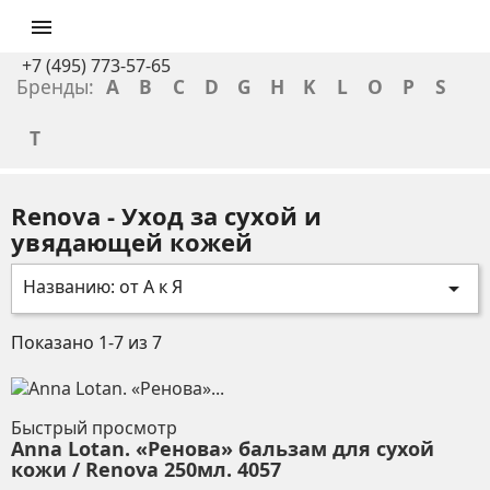

+7 (495) 773-57-65
Бренды:
A
B
C
D
G
H
K
L
O
P
S
T
Renova - Уход за сухой и
увядающей кожей
Названию: от А к Я

Показано 1-7 из 7
Быстрый просмотр
Anna Lotan. «Ренова» бальзам для сухой
кожи / Renova 250мл. 4057