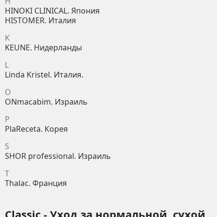
H
HINOKI CLINICAL. Япония
HISTOMER. Италия
K
KEUNE. Нидерланды
L
Linda Kristel. Италия.
O
ONmacabim. Израиль
P
PlaReceta. Корея
S
SHOR professional. Израиль
T
Thalac. Франция
Classic - Уход за нормальной, сухой