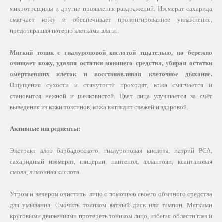
микротрещины и другие проявления раздражений. Изомерат сахарида
смягчает кожу и обеспечивает пролонгированное увлажнение,
предотвращая потерю клетками влаги.
Мягкий тоник с гиалуроновой кислотой тщательно, но бережно
очищает кожу, удаляя остатки моющего средства, убирая остатки
омертвевших клеток и восстанавливая клеточное дыхание.
Ощущения сухости и стянутости проходят, кожа смягчается и
становится нежной и шелковистой. Цвет лица улучшается за счёт
выведения из кожи токсинов, кожа выглядит свежей и здоровой.
Активные ингредиенты:
Экстракт алоэ барбадосского, гиалуроновая кислота, натрий РСА,
сахаридный изомерат, глицерин, пантенол, аллантоин, ксантановая
смола, лимонная кислота.
Утром и вечером очистить лицо с помощью своего обычного средства
для умывания. Смочить тоником ватный диск или тампон. Мягкими
круговыми движениями протереть тоником лицо, избегая области глаз и