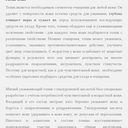
Тоник является необходимым элементом очищения для любой кожи. Он
удаляет с поверхности кожи остатки средств для умывания,
глубоко
очищает поры и сужает их
перед использованием последующих
средств по уходу. Кроме того, тоники обладают ещё и ухаживающими
полезными свойствами - для каждого типа кожи подбирается тоник с
различными свойствами. Помимо очищения, тоник может увлажнять,
успокаивать, оказывать противовоспалительное действие, улучшать
цвет лица, отшелушивать. С возрастом у кожи ослабевают её защитные
функции, в результате чего она начинает реагировать на многие
раздражители покраснениями, шелушением, чувством стянутости.
Поэтому для возрастной, как и для чувствительной кожи, необходимо
особенно тщательно подбирать средства для ухода и очищения.
Мягкий увлажняющий тоник с гиалуроновой кислотой был специально
разработан с учётом потребностей чувствительной и возрастной кожи.
Входящий в его состав экстракт алоэ бережно увлажняет кожу и
борется с покраснениями и раздражениями. Гиалуроновая кислота
помогает коже удерживать в коже влагу, не допуская её пересыхания.
Пантенол и аллантоин в составе тоника восстанавливают
поврежденные участки эпидермиса, убирая шелушения,