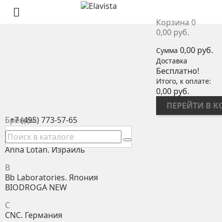

Корзина
0
0,00 руб.
0,00 руб.
Сумма
Доставка
Бесплатно!
Итого, к оплате:
0,00 руб.
ПЕРЕЙТИ В 
Бренды:
+7 (495) 773-57-65
A
Anna Lotan PRO. Израиль
Anna Lotan. Израиль
B
Bb Laboratories. Япония
BIODROGA NEW
C
CNC. Германия