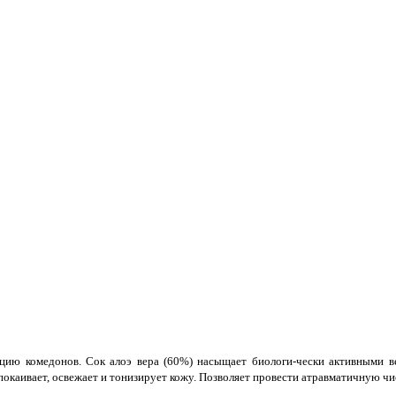
кцию комедонов. Сок алоэ вера (60%) насыщает биологи-чески активными 
покаивает, освежает и тонизирует кожу. Позволяет провести атравматичную чи