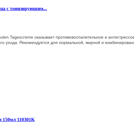
ца с тонизирующим...
bluten Tagescreme оказывает противовоспалительное и антистрессо
о ухода. Рекомендуется для нормальной, жирной и комбинирован
и 150мл 110301K