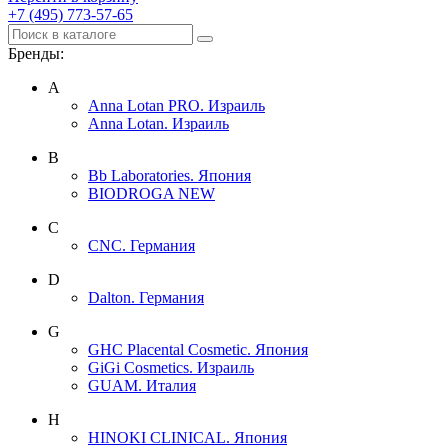
+7 (495) 773-57-65
Бренды:
A
Anna Lotan PRO. Израиль
Anna Lotan. Израиль
B
Bb Laboratories. Япония
BIODROGA NEW
C
CNC. Германия
D
Dalton. Германия
G
GHC Placental Cosmetic. Япония
GiGi Cosmetics. Израиль
GUAM. Италия
H
HINOKI CLINICAL. Япония