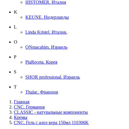
HISTOMER. Италия
K
KEUNE. Нидерланды
L
Linda Kristel. Италия.
O
ONmacabim. Израиль
P
PlaReceta. Корея
S
SHOR professional. Израиль
T
Thalac. Франция
Главная
CNC. Германия
CLASSIC - натуральные компоненты
Кремы
CNC. Гель с алоэ вера 150мл 110306K