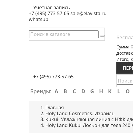
Учётная запись
+7 (495) 773-57-65
sale@elavista.ru
whatsup
Беспла
0
Сумма
Доставк
Итого, к
ПЕР
+7 (495) 773-57-65
Бренды:
A
B
C
D
G
H
K
L
O
Главная
Holy Land Cosmetics. Израиль
Kukui- Увлажняющая линия с НЖК дл
Holy Land Kukui Лосьон для тела 240