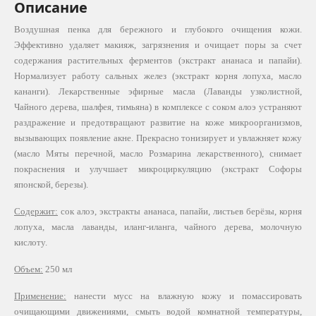
Описание
Воздушная пенка для бережного и глубокого очищения кожи.
Эффективно удаляет макияж, загрязнения и очищает поры за счет
содержания растительных ферментов (экстракт ананаса и папайи).
Нормализует работу сальных желез (экстракт корня лопуха, масло
кананги). Лекарственные эфирные масла (Лаванды узколистной,
Чайного дерева, шалфея, тимьяна) в комплексе с соком алоэ устраняют
раздражение и предотвращают развитие на коже микроорганизмов,
вызывающих появление акне. Прекрасно тонизирует и увлажняет кожу
(масло Мяты перечной, масло Розмарина лекарственного), снимает
покраснения и улучшает микроциркуляцию (экстракт Софоры
японской, березы).
Содержит:
сок алоэ, экстракты ананаса, папайи, листьев берёзы, корня
лопуха, масла лаванды, иланг-иланга, чайного дерева, молочную
кислоту.
Объем:
250 мл
Применение:
нанести мусс на влажную кожу и помассировать
очищающими движениями, смыть водой комнатной температуры,