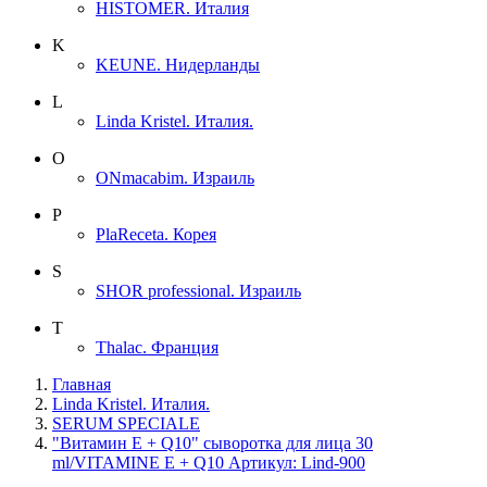
HISTOMER. Италия
K
KEUNE. Нидерланды
L
Linda Kristel. Италия.
O
ONmacabim. Израиль
P
PlaReceta. Корея
S
SHOR professional. Израиль
T
Thalac. Франция
Главная
Linda Kristel. Италия.
SERUM SPECIALE
"Витамин Е + Q10" cыворотка для лица 30
ml/VITAMINE E + Q10 Артикул: Lind-900