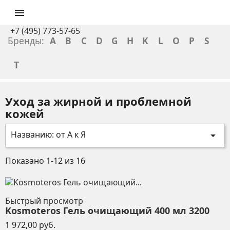

+7 (495) 773-57-65
Бренды:
A
B
C
D
G
H
K
L
O
P
S
T
Уход за жирной и проблемной
кожей
Названию: от А к Я

Показано 1-12 из 16
Быстрый просмотр
Kosmoteros Гель очищающий 400 мл 3200
Цена
1 972,00 руб.