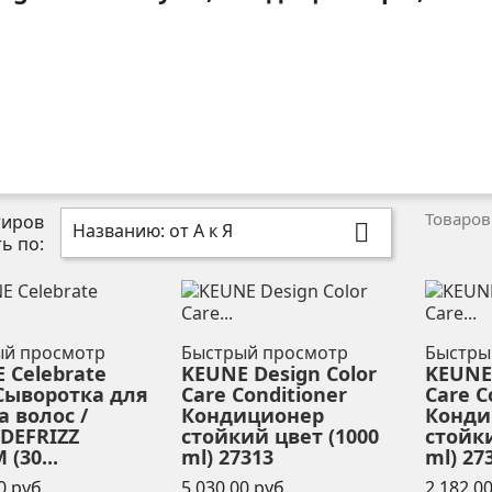
Товаров:
тиров
Названию: от А к Я

ть по:
ый просмотр
Быстрый просмотр
Быстры
 Celebrate
KEUNE Design Color
KEUNE 
 Сыворотка для
Care Conditioner
Care C
а волос /
Кондиционер
Конди
 DEFRIZZ
стойкий цвет (1000
стойки
(30...
ml) 27313
ml) 27
Цена
Цена
0 руб.
5 030,00 руб.
2 182,00