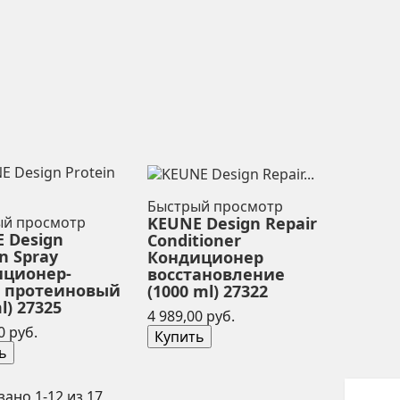
Быстрый просмотр
KEUNE Design Repair
ый просмотр
 Design
Conditioner
n Spray
Кондиционер
иционер-
восстановление
й протеиновый
(1000 ml) 27322
l) 27325
Цена
4 989,00 руб.
Цена
0 руб.
Купить
ь
зано 1-12 из 17