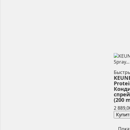
Быстр
KEUNE
Protei
Конд
спре
(200 m
2 889,0
Купит
Пока