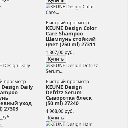
Купить
ь
Быстрый просмотр
KEUNE Design Color
Care Shampoo
Шампунь стойкий
цвет (250 ml) 27311
Цена
1 807,00 руб.
Купить
й просмотр
Быстрый просмотр
Design Daily
KEUNE Design
hampoo
Defrizz Serum
унь
Сыворотка блеск
евный уход
(50 ml) 27240
l) 27303
Цена
4 968,00 руб.
Цена
 руб.
Купить
ь