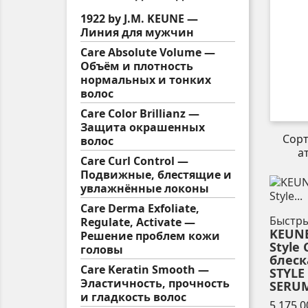
1922 by J.M. KEUNE —
Линия для мужчин
Care Absolute Volume —
Объём и плотность
нормальных и тонких
волос
Care Color Brillianz —
Защита окрашенных
Сор
волос
а
Care Curl Control —
Подвижные, блестящие и
увлажнённые локоны
Care Derma Exfoliate,
Быстр
Regulate, Activate —
KEUNE
Решение проблем кожи
Style
головы
блеск
Care Keratin Smooth —
STYLE
Эластичность, прочность
SERUM 
и гладкость волос
5 175,0