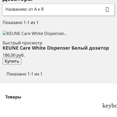
Названию: от А к Я

Показано 1-1 из 1
Быстрый просмотр
KEUNE Care White Dispenser Белый дозатор
Цена
186,00 руб.
Купить
Показано 1-1 из 1
Товары
keyb