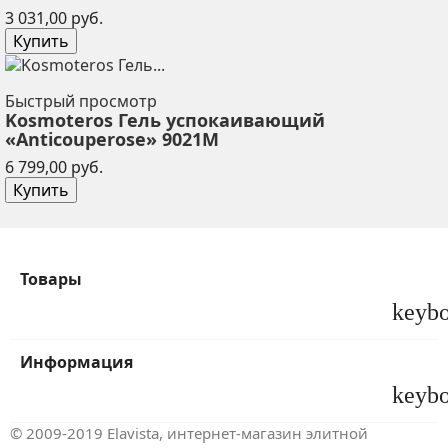
Цена
3 031,00 руб.
Купить
Быстрый просмотр
Kosmoteros Гель успокаивающий
«Anticouperose» 9021М
Цена
6 799,00 руб.
Купить
Товары
keyb
Информация
keyb
© 2009-2019 Elavista, интернет-магазин элитной