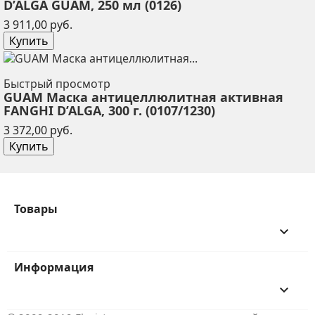
D’ALGA GUAM, 250 мл (0126)
Цена
3 911,00 руб.
Купить
Быстрый просмотр
GUAM Маска антицеллюлитная активная
FANGHI D’ALGA, 300 г. (0107/1230)
Цена
3 372,00 руб.
Купить
Товары
keyboard_arrow_down
Информация
keyboard_arrow_down