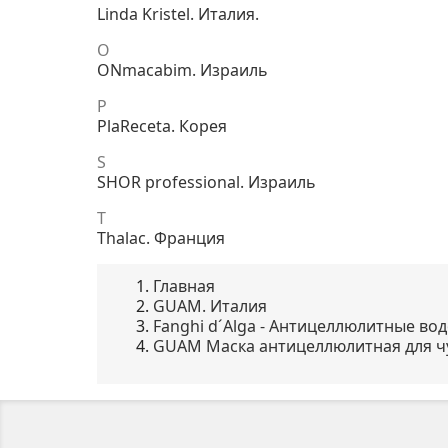
Linda Kristel. Италия.
O
ONmacabim. Израиль
P
PlaReceta. Корея
S
SHOR professional. Израиль
T
Thalac. Франция
Главная
GUAM. Италия
Fanghi d´Alga - Антицеллюлитные во
GUAM Маска антицеллюлитная для чув