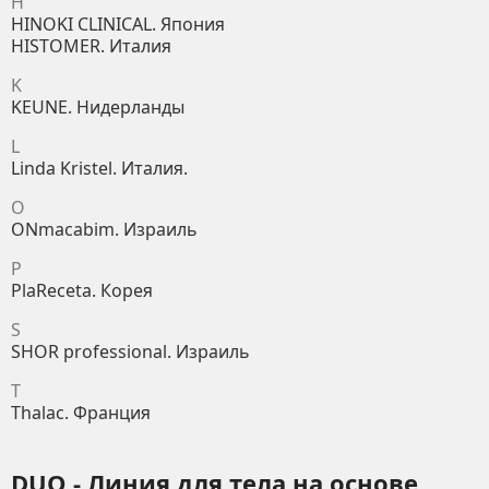
H
HINOKI CLINICAL. Япония
HISTOMER. Италия
K
KEUNE. Нидерланды
L
Linda Kristel. Италия.
O
ONmacabim. Израиль
P
PlaReceta. Корея
S
SHOR professional. Израиль
T
Thalac. Франция
DUO - Линия для тела на основе