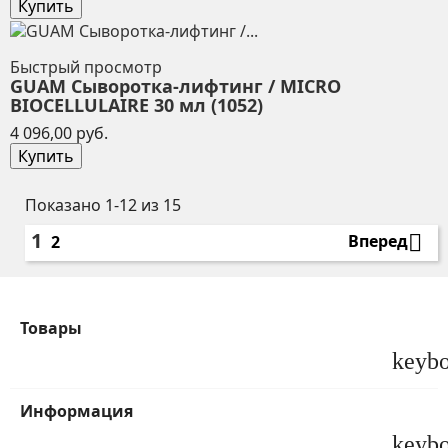
Купить
Быстрый просмотр
GUAM Сыворотка-лифтинг / MICRO
BIOCELLULAIRE 30 мл (1052)
Цена
4 096,00 руб.
Купить
Показано 1-12 из 15
1

Вперед
2
Товары
keyb
Информация
keyb