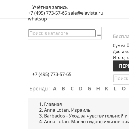
Учётная запись
+7 (495) 773-57-65
sale@elavista.ru
whatsup
Беспла
0
Сумма
Доставк
Итого, к
ПЕР
+7 (495) 773-57-65
Бренды:
A
B
C
D
G
H
K
L
O
Главная
Anna Lotan. Израиль
Barbados - Уход за чувствительной 
Anna Lotan. Масло гидрофильное очищ