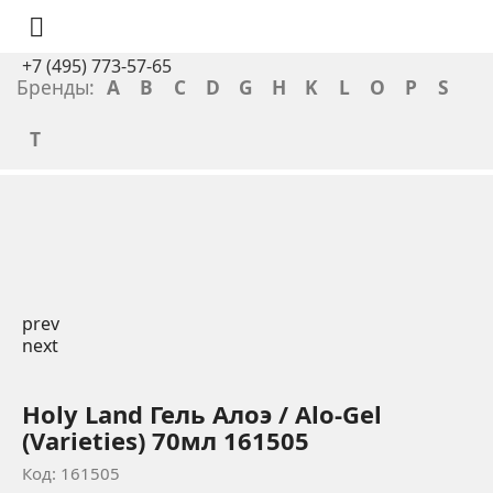

+7 (495) 773-57-65
Бренды:
A
B
C
D
G
H
K
L
O
P
S
T
prev
next
Holy Land Гель Алоэ / Alo-Gel
(Varieties) 70мл 161505
Код: 161505