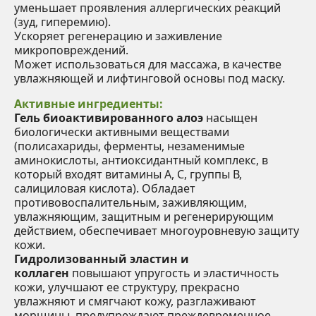
уменьшает проявления аллергических реакций
(зуд, гиперемию).
Ускоряет регенерацию и заживление
микроповреждений.
Может использоваться для массажа, в качестве
увлажняющей и лифтинговой основы под маску.
Активные ингредиенты:
Гель биоактивированного алоэ
насыщен
биологически активными веществами
(полисахариды, ферменты, незаменимые
аминокислоты, антиоксидантный комплекс, в
который входят витамины А, С, группы В,
салициловая кислота). Обладает
противовоспалительным, заживляющим,
увлажняющим, защитным и регенерирующим
действием, обеспечивает многоуровневую защиту
кожи.
Гидролизованный эластин и
коллаген
повышают упругость и эластичность
кожи, улучшают ее структуру, прекрасно
увлажняют и смягчают кожу, разглаживают
морщины, предупреждают преждевременное