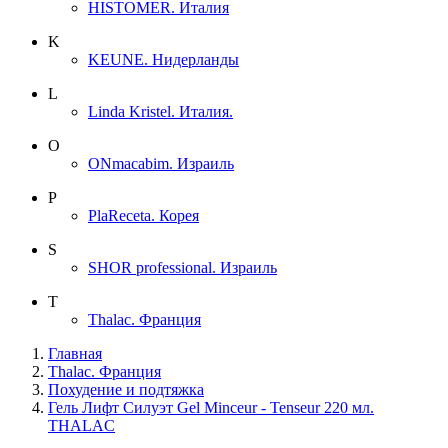
HISTOMER. Италия
K
KEUNE. Нидерланды
L
Linda Kristel. Италия.
O
ONmacabim. Израиль
P
PlaReceta. Корея
S
SHOR professional. Израиль
T
Thalac. Франция
Главная
Thalac. Франция
Похудение и подтяжка
Гель Лифт Силуэт Gel Minceur - Tenseur 220 мл.
THALAC