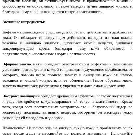
эфирными маслами, он активизирует лимфо- и кровоснабжение в коже и
способствует ее обновлению, а также выводит из нее лишнюю жидкость,
благодаря чему к ней возвращаются тонус и эластичность.
Активные ингредиенты:
Кофеин
– превосходное средство для борьбы с целлюлитом и дряблостью
кожи. Он обладает тонизирующим действием, выводит из кожи шлаки,
токсины и лишнюю жидкость, улучшает обмен веществ, улучшает
микроциркуляцию крови, благодаря чему кожа обновляется и
подтягивается, а «апельсиновая корка» разглаживается.
Эфирное масло мяты
обладает разогревающим эффектом и тем самым
усиливает приток крови в коже. Это приводит к улучшению метаболизма, от
которого, помимо всего прочего, зависят и очищение кожи от шлаков,
токсинов и лишней жидкости, и ее обновление. Таким образом, масло
заметно подтягивает, разглаживает, укрепляет и даже омолаживает кожу.
Экстракт ламинарии
обладает дренажным эффектом, поэтому подтягивает
и укрепляетдряблую кожу, возвращает ей тонус и эластичность. Кроме
того, среди всех растительных экстрактов это – безусловный лидер по
количеству полезных активных веществ, которыми он насыщает кожу,
возвращая ей молодость и здоровье.
Применение:
Нанесите гель на чистую сухую кожу в проблемных зонах
сразу после душа и массируйте до полного впитывания. Используйте