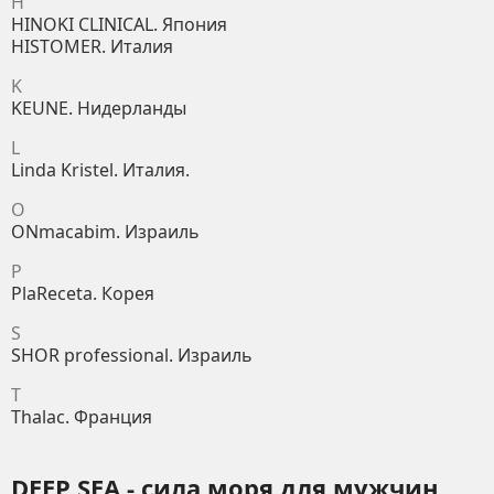
H
HINOKI CLINICAL. Япония
HISTOMER. Италия
K
KEUNE. Нидерланды
L
Linda Kristel. Италия.
O
ONmacabim. Израиль
P
PlaReceta. Корея
S
SHOR professional. Израиль
T
Thalac. Франция
DEEP SEA - сила моря для мужчин