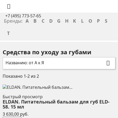

+7 (495) 773-57-65
Бренды:
A
B
C
D
G
H
K
L
O
P
S
T
Средства по уходу за губами
Названию: от А к Я

Показано 1-2 из 2
Быстрый просмотр
ELDAN. Питательный бальзам для губ ELD-
58. 15 мл
Цена
3 630,00 руб.