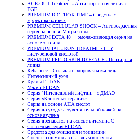
AGE-OUT Treatment - Антивозрастная линия с
EGF
PREMIUM BIOTHOX TIME – Средства с
эффектом ботокса
PREMIUM CELLULAR SHOCK – Антивозрастная
серия на основе Матриксила
PREMIUM ECTA 40+ - омолаживающая серия на
основе эктоина
PREMIUM IALURON TREATMENT – с
гиалуроновой кислотой
PREMIUM PEPTO SKIN DEFENCE - Пептидная
линия
Rebalance – Сильная и здоровая кожа лица
Интенсивный уход
Кремы ELDAN
Маски ELDAN
Серия "Интенсивный лифтинг" с ДМАЭ
Серия «Клеточная терапия»
Серия на основе AHA кислот
Серия по уходу за чувствительной кожей на
основе азулена
Серия препаратов на основе витамина С
Солнечная серия ELDAN
Средства для очищения и тонизации
Средства по уходу за глазным контуром