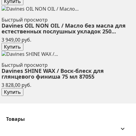
Купить
Быстрый просмотр
Davines OIL NON OIL / Масло без масла для
естественных послушных укладок 250...
Цена
3 949,00 руб.
Купить
Быстрый просмотр
Davines SHINE WAX / Воск-блеск для
глянцевого финиша 75 мл 87055
Цена
3 828,00 руб.
Купить
Товары
keyboard_arrow_down