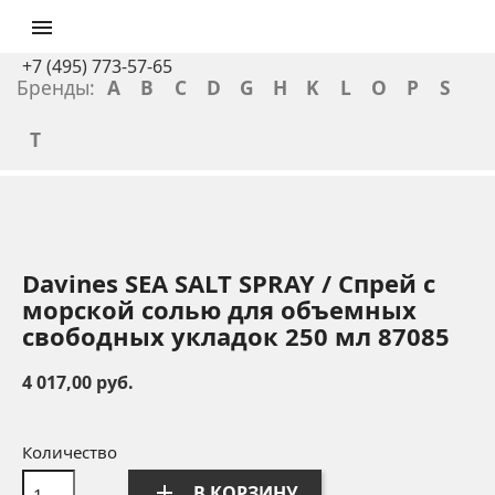

+7 (495) 773-57-65
Бренды:
A
B
C
D
G
H
K
L
O
P
S
T
Davines SEA SALT SPRAY / Спрей с
морской солью для объемных
свободных укладок 250 мл 87085
4 017,00 руб.
Количество
add
В КОРЗИНУ